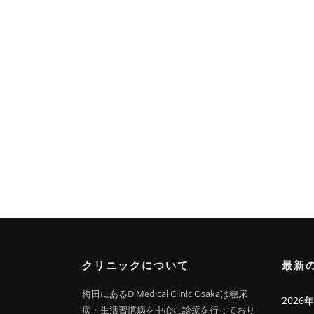
クリニックについて
最新
梅田にあるD Medical Clinic Osakaは糖尿
202
病・生活習慣病を中心に診療を行っており