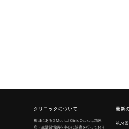
クリニックについて
最新
梅田にあるD Medical Clinic Osakaは糖尿
第74
病・生活習慣病を中心に診療を行っており