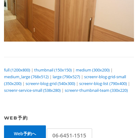
full (1200x800)
|
thumbnail (150x150)
|
medium (300x200)
|
medium_large (768x512)
|
large (790x527)
|
screenr-blog-grid-small
(350x200)
|
screenr-blog-grid (540x300)
|
screenr-blog-list (790x400)
|
screenr-service-small (538x280)
|
screenr-thumbnail-team (330x220)
WEB予約
Web予約へ
06-6451-1515