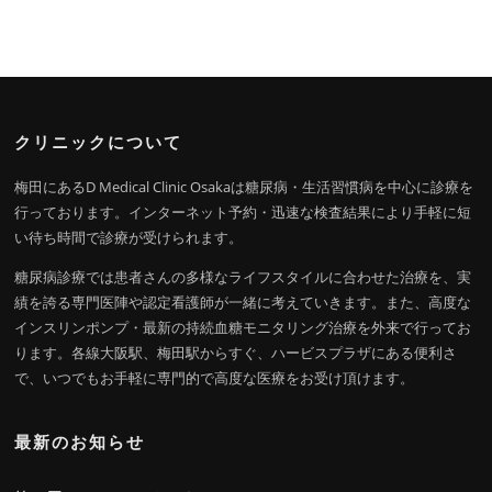
クリニックについて
梅田にあるD Medical Clinic Osakaは糖尿病・生活習慣病を中心に診療を
行っております。インターネット予約・迅速な検査結果により手軽に短
い待ち時間で診療が受けられます。
糖尿病診療では患者さんの多様なライフスタイルに合わせた治療を、実
績を誇る専門医陣や認定看護師が一緒に考えていきます。また、高度な
インスリンポンプ・最新の持続血糖モニタリング治療を外来で行ってお
ります。各線大阪駅、梅田駅からすぐ、ハービスプラザにある便利さ
で、いつでもお手軽に専門的で高度な医療をお受け頂けます。
最新のお知らせ