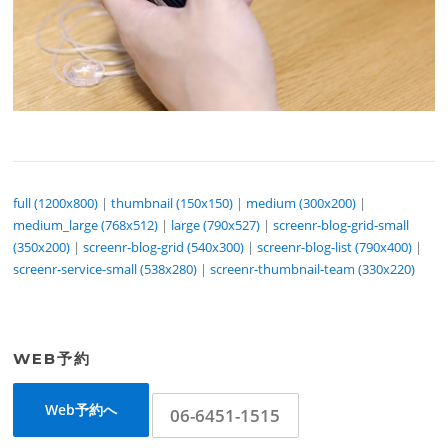
full (1200x800)
|
thumbnail (150x150)
|
medium (300x200)
|
medium_large (768x512)
|
large (790x527)
|
screenr-blog-grid-small
(350x200)
|
screenr-blog-grid (540x300)
|
screenr-blog-list (790x400)
|
screenr-service-small (538x280)
|
screenr-thumbnail-team (330x220)
WEB予約
Web予約へ
06-6451-1515