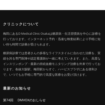
クリニックについて
梅田にあるD Medical Clinic Osakaは糖尿病・生活習慣病を中心に診療を
行っております。インターネット予約・迅速な検査結果により手軽に短
い待ち時間で診療が受けられます。
糖尿病診療では患者さんの多様なライフスタイルに合わせた治療を、実
績を誇る専門医陣や認定看護師が一緒に考えていきます。また、高度な
インスリンポンプ・最新の持続血糖モニタリング治療を外来で行ってお
ります。各線大阪駅、梅田駅からすぐ、ハービスプラザにある便利さ
で、いつでもお手軽に専門的で高度な医療をお受け頂けます。
最新のお知らせ
第74回 DMVOXのおしらせ