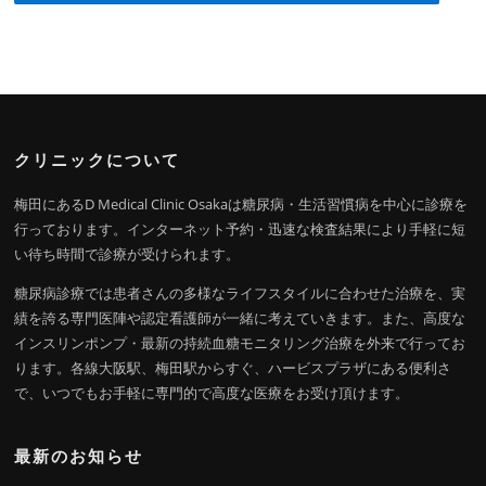
クリニックについて
梅田にあるD Medical Clinic Osakaは糖尿病・生活習慣病を中心に診療を
行っております。インターネット予約・迅速な検査結果により手軽に短
い待ち時間で診療が受けられます。
糖尿病診療では患者さんの多様なライフスタイルに合わせた治療を、実
績を誇る専門医陣や認定看護師が一緒に考えていきます。また、高度な
インスリンポンプ・最新の持続血糖モニタリング治療を外来で行ってお
ります。各線大阪駅、梅田駅からすぐ、ハービスプラザにある便利さ
で、いつでもお手軽に専門的で高度な医療をお受け頂けます。
最新のお知らせ