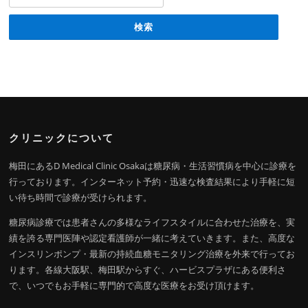
クリニックについて
梅田にあるD Medical Clinic Osakaは糖尿病・生活習慣病を中心に診療を
行っております。インターネット予約・迅速な検査結果により手軽に短
い待ち時間で診療が受けられます。
糖尿病診療では患者さんの多様なライフスタイルに合わせた治療を、実
績を誇る専門医陣や認定看護師が一緒に考えていきます。また、高度な
インスリンポンプ・最新の持続血糖モニタリング治療を外来で行ってお
ります。各線大阪駅、梅田駅からすぐ、ハービスプラザにある便利さ
で、いつでもお手軽に専門的で高度な医療をお受け頂けます。