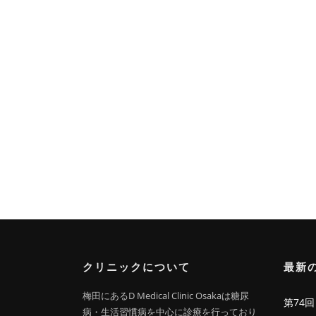
クリニックについて
最新
梅田にあるD Medical Clinic Osakaは糖尿
第74
病・生活習慣病を中心に診療を行っており