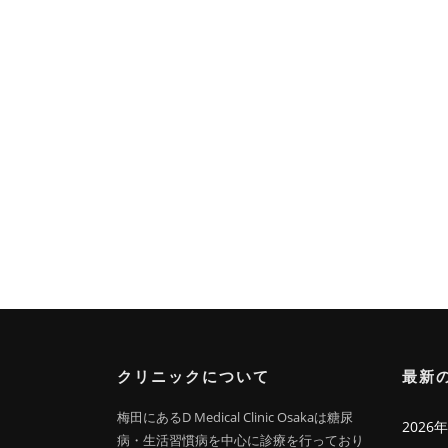
クリニックについて
最新
梅田にあるD Medical Clinic Osakaは糖尿
202
病・生活習慣病を中心に診療を行っており