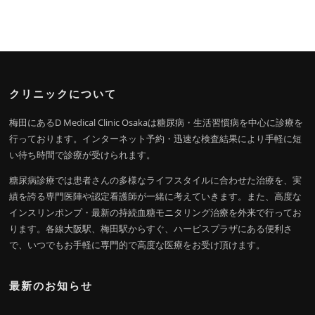
クリニックについて
梅田にあるD Medical Clinic Osakaは糖尿病・生活習慣病を中心に診療を
行っております。インターネット予約・迅速な検査結果により手軽に短
い待ち時間で診療が受けられます。
糖尿病診療では患者さんの多様なライフスタイルに合わせた治療を、実
績を誇る専門医陣や認定看護師が一緒に考えていきます。また、高度な
インスリンポンプ・最新の持続血糖モニタリング治療を外来で行ってお
ります。各線大阪駅、梅田駅からすぐ、ハービスプラザにある便利さ
で、いつでもお手軽に専門的で高度な医療をお受け頂けます。
最新のお知らせ