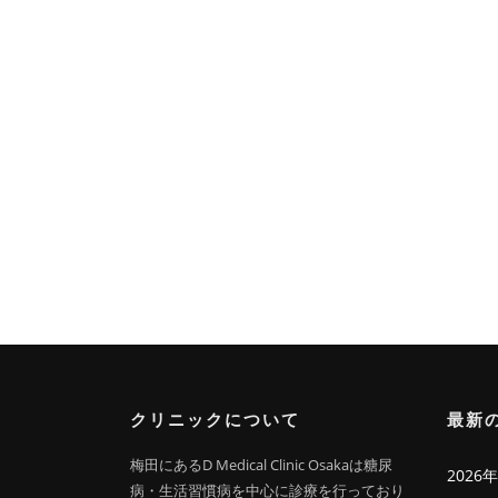
クリニックについて
最新
梅田にあるD Medical Clinic Osakaは糖尿
202
病・生活習慣病を中心に診療を行っており