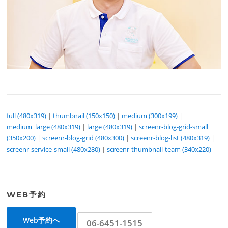
full (480x319)
|
thumbnail (150x150)
|
medium (300x199)
|
medium_large (480x319)
|
large (480x319)
|
screenr-blog-grid-small
(350x200)
|
screenr-blog-grid (480x300)
|
screenr-blog-list (480x319)
|
screenr-service-small (480x280)
|
screenr-thumbnail-team (340x220)
WEB予約
Web予約へ
06-6451-1515