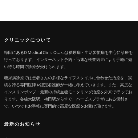
クリニックについて
梅田にあるD Medical Clinic Osakaは糖尿病・生活習慣病を中心に診療を
行っております。インターネット予約・迅速な検査結果により手軽に短
い待ち時間で診療が受けられます。
糖尿病診療では患者さんの多様なライフスタイルに合わせた治療を、実
績を誇る専門医陣や認定看護師が一緒に考えていきます。また、高度な
インスリンポンプ・最新の持続血糖モニタリング治療を外来で行ってお
ります。各線大阪駅、梅田駅からすぐ、ハービスプラザにある便利さ
で、いつでもお手軽に専門的で高度な医療をお受け頂けます。
最新のお知らせ