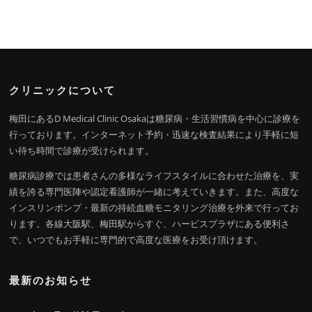
クリニックについて
梅田にあるD Medical Clinic Osakaは糖尿病・生活習慣病を中心に診療を
行っております。インターネット予約・迅速な検査結果により手軽に短
い待ち時間で診療が受けられます。
糖尿病診療では患者さんの多様なライフスタイルに合わせた治療を、実
績を誇る専門医陣や認定看護師が一緒に考えていきます。また、高度な
インスリンポンプ・最新の持続血糖モニタリング治療を外来で行ってお
ります。各線大阪駅、梅田駅からすぐ、ハービスプラザにある便利さ
で、いつでもお手軽に専門的で高度な医療をお受け頂けます。
最新のお知らせ