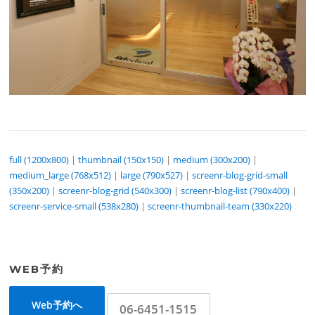
full (1200x800)
|
thumbnail (150x150)
|
medium (300x200)
|
medium_large (768x512)
|
large (790x527)
|
screenr-blog-grid-small
(350x200)
|
screenr-blog-grid (540x300)
|
screenr-blog-list (790x400)
|
screenr-service-small (538x280)
|
screenr-thumbnail-team (330x220)
WEB予約
Web予約へ
06-6451-1515