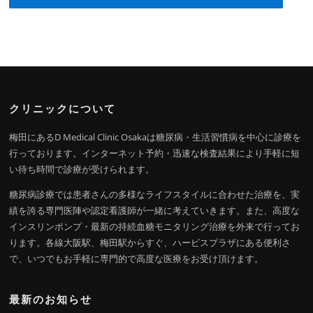
クリニックについて
梅田にあるD Medical Clinic Osakaは糖尿病・生活習慣病を中心に診療を
行っております。インターネット予約・迅速な検査結果により手軽に短
い待ち時間で診療が受けられます。
糖尿病診療では患者さんの多様なライフスタイルに合わせた治療を、実
績を誇る専門医陣や認定看護師が一緒に考えていきます。また、高度な
インスリンポンプ・最新の持続血糖モニタリング治療を外来で行ってお
ります。各線大阪駅、梅田駅からすぐ、ハービスプラザにある便利さ
で、いつでもお手軽に専門的で高度な医療をお受け頂けます。
最新のお知らせ