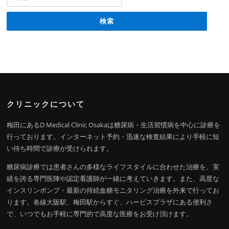
クリニックについて
梅田にあるD Medical Clinic Osakaは糖尿病・生活習慣病を中心に診療を
行っております。インターネット予約・迅速な検査結果により手軽に短
い待ち時間で診療が受けられます。
糖尿病診療では患者さんの多様なライフスタイルに合わせた治療を、実
績を誇る専門医陣や認定看護師が一緒に考えていきます。また、高度な
インスリンポンプ・最新の持続血糖モニタリング治療を外来で行ってお
ります。各線大阪駅、梅田駅からすぐ、ハービスプラザにある便利さ
で、いつでもお手軽に専門的で高度な医療をお受け頂けます。