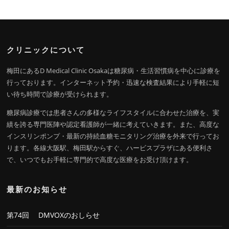
クリニックについて
梅田にあるD Medical Clinic Osakaは糖尿病・生活習慣病を中心に診療を
行っております。インターネット予約・迅速な検査結果により手軽に短
い待ち時間で診療が受けられます。
糖尿病診療では患者さんの多様なライフスタイルに合わせた治療を、実
績を誇る専門医陣や認定看護師が一緒に考えていきます。また、高度な
インスリンポンプ・最新の持続血糖モニタリング治療を外来で行ってお
ります。各線大阪駅、梅田駅からすぐ、ハービスプラザにある便利さ
で、いつでもお手軽に専門的で高度な医療をお受け頂けます。
最新のお知らせ
第74回 DMVOXのおしらせ