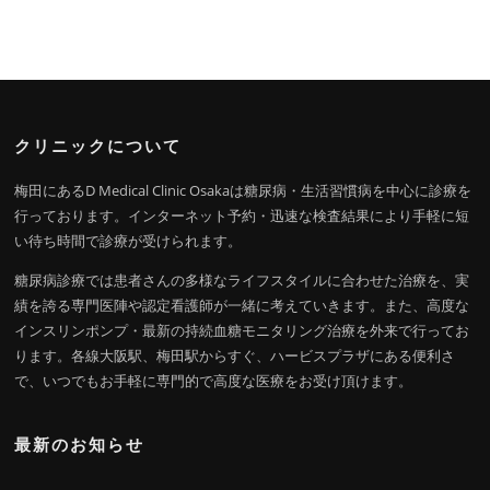
クリニックについて
梅田にあるD Medical Clinic Osakaは糖尿病・生活習慣病を中心に診療を
行っております。インターネット予約・迅速な検査結果により手軽に短
い待ち時間で診療が受けられます。
糖尿病診療では患者さんの多様なライフスタイルに合わせた治療を、実
績を誇る専門医陣や認定看護師が一緒に考えていきます。また、高度な
インスリンポンプ・最新の持続血糖モニタリング治療を外来で行ってお
ります。各線大阪駅、梅田駅からすぐ、ハービスプラザにある便利さ
で、いつでもお手軽に専門的で高度な医療をお受け頂けます。
最新のお知らせ