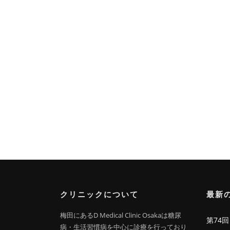
クリニックについて
最新
梅田にあるD Medical Clinic Osakaは糖尿
第74
病・生活習慣病を中心に診療を行っており