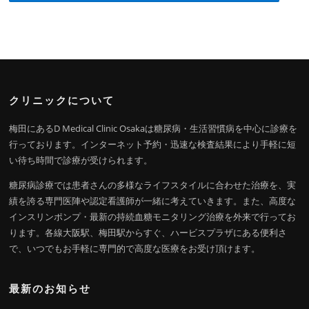
クリニックについて
梅田にあるD Medical Clinic Osakaは糖尿病・生活習慣病を中心に診療を
行っております。インターネット予約・迅速な検査結果により手軽に短
い待ち時間で診療が受けられます。
糖尿病診療では患者さんの多様なライフスタイルに合わせた治療を、実
績を誇る専門医陣や認定看護師が一緒に考えていきます。また、高度な
インスリンポンプ・最新の持続血糖モニタリング治療を外来で行ってお
ります。各線大阪駅、梅田駅からすぐ、ハービスプラザにある便利さ
で、いつでもお手軽に専門的で高度な医療をお受け頂けます。
最新のお知らせ