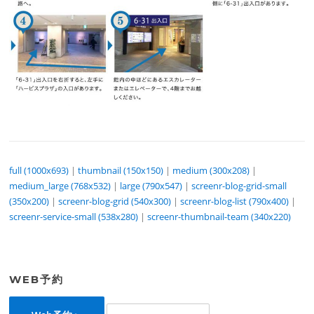
full (1000x693)
|
thumbnail (150x150)
|
medium (300x208)
|
medium_large (768x532)
|
large (790x547)
|
screenr-blog-grid-small
(350x200)
|
screenr-blog-grid (540x300)
|
screenr-blog-list (790x400)
|
screenr-service-small (538x280)
|
screenr-thumbnail-team (340x220)
WEB予約