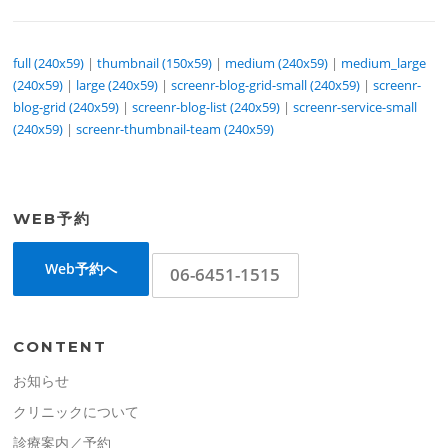
full (240x59)
|
thumbnail (150x59)
|
medium (240x59)
|
medium_large
(240x59)
|
large (240x59)
|
screenr-blog-grid-small (240x59)
|
screenr-
blog-grid (240x59)
|
screenr-blog-list (240x59)
|
screenr-service-small
(240x59)
|
screenr-thumbnail-team (240x59)
WEB予約
Web予約へ
06-6451-1515
CONTENT
お知らせ
クリニックについて
診療案内／予約