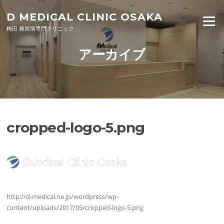
Skip to content
D MEDICAL CLINIC OSAKA
Menu
梅田 糖尿病専門クリニック
アーカイブ
cropped-logo-5.png
http://d-medical.ne.jp/wordpress/wp-
content/uploads/2017/05/cropped-logo-5.png