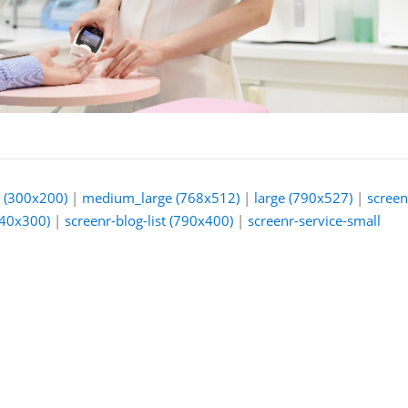
(300x200)
|
medium_large (768x512)
|
large (790x527)
|
screen
540x300)
|
screenr-blog-list (790x400)
|
screenr-service-small