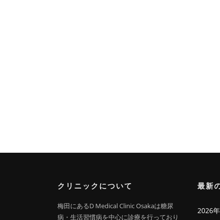
クリニックについて
最新
梅田にあるD Medical Clinic Osakaは糖尿
202
病・生活習慣病を中心に診療を行っており