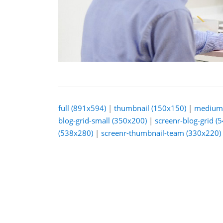
full (891x594)
|
thumbnail (150x150)
|
medium 
blog-grid-small (350x200)
|
screenr-blog-grid (
(538x280)
|
screenr-thumbnail-team (330x220)